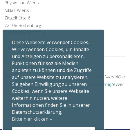
PhysioLine Wiens
Niklas Wiens
Ziegelhütte 6
72108 Rottenburg
Tel: 07472 9827714
Fax: 07472 9827715
Diese Webseite verwendet Cookies.
E-Mail:
mail@physioline-rottenburg.de
Wir verwenden Cookies, um Inhalte
und Anzeigen zu personalisieren,
Funktionen für soziale Medien
anbieten zu können und die Zugriffe
Die Datenschutzerklärung wurde mithilfe der activeMind AG e
auf unsere Website zu analysieren.
Sie geben Einwilligung zu unseren
rstellt, den Experten für
externe Datenschutzbeauftragte
(Ver
Cookies, wenn Sie unsere Webseite
sion #2019-04-10).
weiterhin nutzen. weitere
Informationen finden Sie in unserer
Datenschutzerklärung.
Bitte hier klicken »